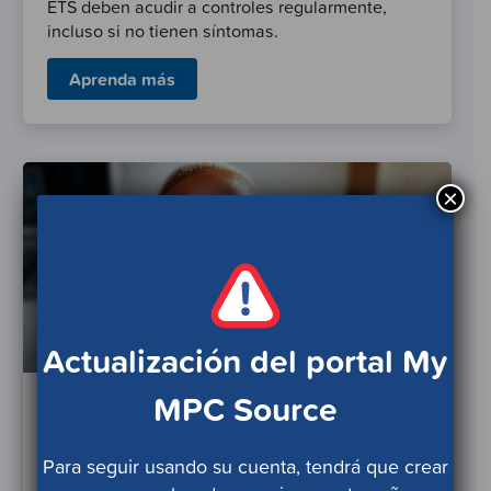
ETS deben acudir a controles regularmente,
incluso si no tienen síntomas.
Aprenda más
×
Actualización del portal My
MPC Source
Hidratación y consumo
de agua
Para seguir usando su cuenta, tendrá que crear