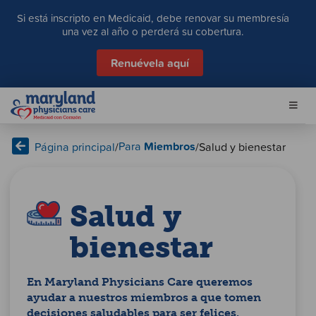
S
Si está inscripto en Medicaid, debe renovar su membresía
a
una vez al año o perderá su cobertura.
l
t
Renuévela aquí
a
r
a
l
c
Para
Miembros
Página principal
/
/
Salud y bienestar
o
n
t
e
Salud y
n
i
bienestar
d
o
En Maryland Physicians Care queremos
ayudar a nuestros miembros a que tomen
decisiones saludables para ser felices.