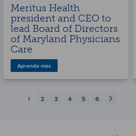
Meritus Health
president and CEO to
lead Board of Directors
of Maryland Physicians
Care
Aprenda más
1
2
3
4
5
6