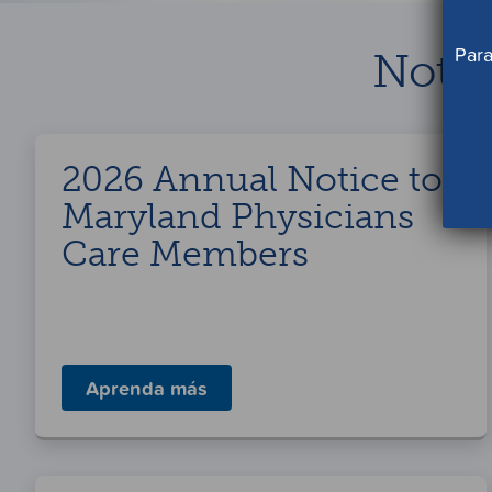
Para
Notic
2026 Annual Notice to
Maryland Physicians
Care Members
Aprenda más