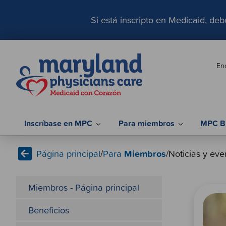
S
a
Si está inscripto en Medicaid, de
l
t
a
En
r
a
l
c
o
Inscríbase en MPC
Para miembros
MPC B
n
t
Página principal
/
Para
Miembros
/
Noticias y eve
e
n
i
Miembros - Página principal
d
o
Beneficios