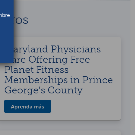
ombre
mbros
Maryland Physicians
Care Offering Free
Planet Fitness
Memberships in Prince
George’s County
Aprenda más