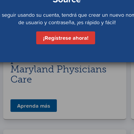
 seguir usando su cuenta, tendrá que crear un nuevo n
ias para nuestros mie
de usuario y contraseña, ¡es rápido y fácil!
¡Regístrese ahora!
Aviso Anual del 2025
para los Miembros de
Maryland Physicians
Care
Aprenda más